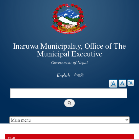
Skip to
main
content
Inaruwa Municipality, Office of The
Municipal Executive
Government of Nepal
English
नेपाली
Search
Search form
Poll