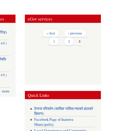
ces
eGov services
ोरिङ)
Pages
« first
‹ previous
1
2
3
३।०२।
(औषधि
३।०१।
more
Quick Links
ठेगाना परिवर्तन (साविक गाविस/नपाको हालको
विवरण)
Facebook Page of Inaruwa
Municipality
Local Governence and Community