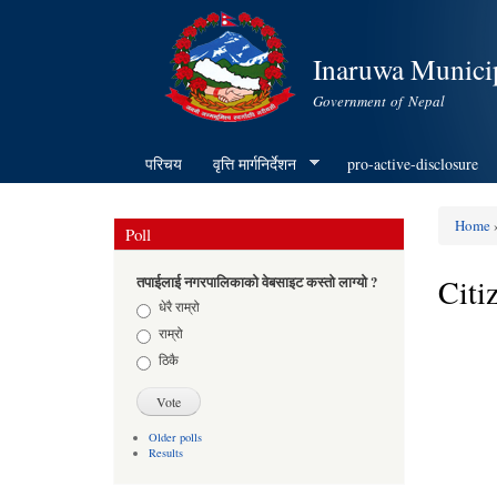
Inaruwa Municip
Government of Nepal
परिचय
वृत्ति मार्गनिर्देशन
pro-active-disclosure
Home
»
Poll
You ar
Citi
तपाईलाई नगरपालिकाको वेबसाइट कस्तो लाग्यो ?
Choices
धेरै राम्रो
राम्रो
ठिकै
Older polls
Results