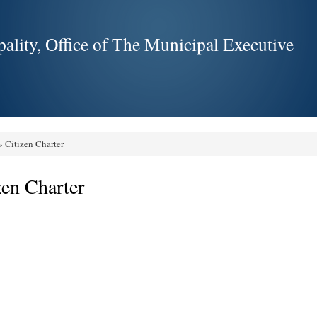
Skip to
main
ality, Office of The Municipal Executive
content
 Citizen Charter
e here
zen Charter