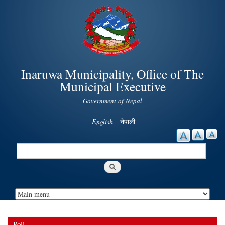
Skip to
main
content
Inaruwa Municipality, Office of The
Municipal Executive
Government of Nepal
English
नेपाली
Search
Search form
Poll