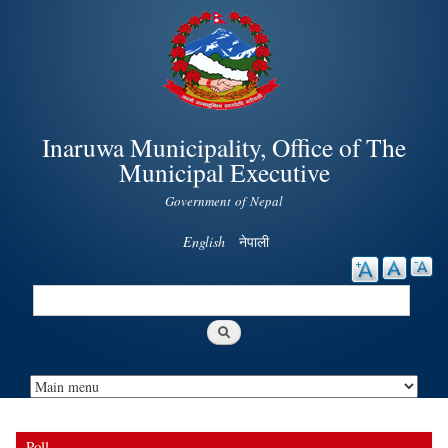
Skip to
main
content
Inaruwa Municipality, Office of The
Municipal Executive
Government of Nepal
English
नेपाली
Search
Search form
Poll