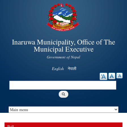
Skip to
main
content
Inaruwa Municipality, Office of The
Municipal Executive
Government of Nepal
English
नेपाली
Search
Search form
Poll