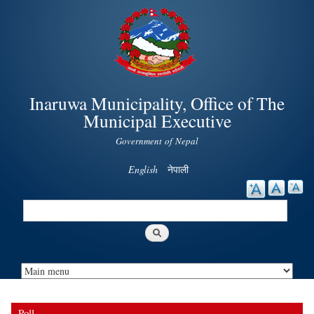
Skip to
main
content
Inaruwa Municipality, Office of The
Municipal Executive
Government of Nepal
English
नेपाली
Search
Search form
Poll