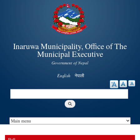
Skip to
main
content
Inaruwa Municipality, Office of The
Municipal Executive
Government of Nepal
English
नेपाली
Search
Search form
Poll