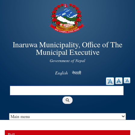
Skip to
main
content
Inaruwa Municipality, Office of The
Municipal Executive
Government of Nepal
English
नेपाली
Search
Search form
Poll