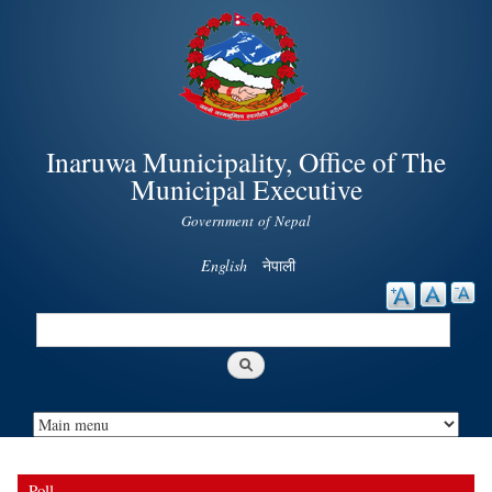
Skip to
main
content
Inaruwa Municipality, Office of The
Municipal Executive
Government of Nepal
English
नेपाली
Search
Search form
Poll