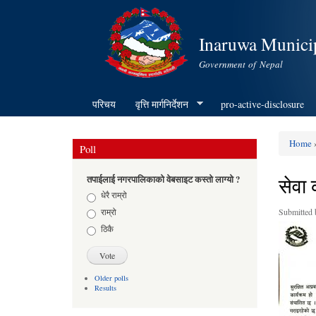
Inaruwa Municip
Government of Nepal
परिचय
वृत्ति मार्गनिर्देशन
pro-active-disclosure
Home
»
Poll
You ar
सेवा 
तपाईलाई नगरपालिकाको वेबसाइट कस्तो लाग्यो ?
Choices
धेरै राम्रो
राम्रो
Submitted
ठिकै
Older polls
Results