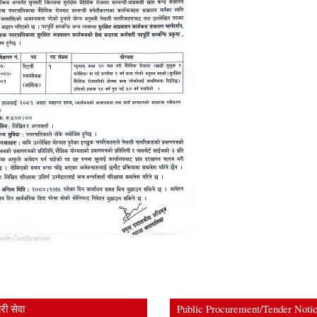
ी सेवा
Public Procurement/Tender Noti