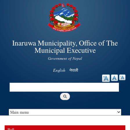
Skip to
main
content
Inaruwa Municipality, Office of The
Municipal Executive
Government of Nepal
English
नेपाली
Search
Search form
Poll