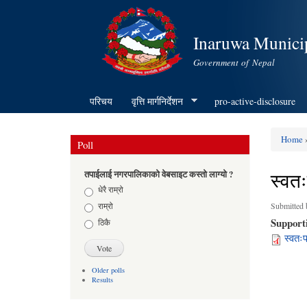
Inaruwa Municip
Government of Nepal
परिचय
वृत्ति मार्गनिर्देशन
pro-active-disclosure
Home
Poll
You ar
स्वत
तपाईलाई नगरपालिकाको वेबसाइट कस्तो लाग्यो ?
Choices
धेरै राम्रो
राम्रो
Submitted
Support
ठिकै
स्वतः
Older polls
Results