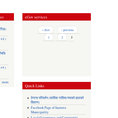
ces
eGov services
ोरिङ)
Pages
« first
‹ previous
1
2
3
३।०२।
(औषधि
३।०१।
more
Quick Links
ठेगाना परिवर्तन (साविक गाविस/नपाको हालको
विवरण)
Facebook Page of Inaruwa
Municipality
Local Governence and Community