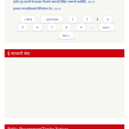
श्रोत पुनःप्राप्ती केन्द्रबाट निस्कने सामाग्री विक्रि सम्बन्धी कार्यविधि, २०८१
इनरुवा नगरपालिकाको विनियोजन ऐन, २०८१
Pages
« first
‹ previous
1
2
3
4
5
6
7
8
9
…
next ›
last »
ई-सरकारी सेवा
Public Procurement/Tender Notices