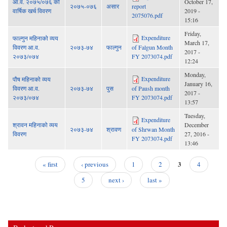
आ.व. २०७५/०७६ को
October 17,
२०७५-०७६
असार
report
वार्षिक खर्च विवरण
2019 -
2075076.pdf
15:16
Friday,
Expenditure
फाल्गुन महिनाको व्यय
March 17,
विवरण आ.व.
२०७३-७४
फाल्गुन
of Falgun Month
2017 -
२०७३/०७४
FY 2073074.pdf
12:24
Monday,
Expenditure
पौष महिनाको व्यय
January 16,
विवरण आ.व.
२०७३-७४
पुस
of Paush month
2017 -
२०७३/०७४
FY 2073074.pdf
13:57
Tuesday,
Expenditure
श्रावन महिनाको व्यय
December
२०७३-७४
श्रावण
of Shrwan Month
विवरण
27, 2016 -
FY 2073074.pdf
13:46
3
« first
‹ previous
1
2
4
Pages
5
next ›
last »