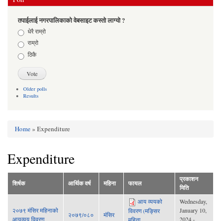
तपाईलाई नगरपालिकाको वेबसाइट कस्तो लाग्यो ?
Choices
धेरै राम्रो
राम्रो
ठिकै
Older polls
Results
Home
» Expenditure
You are here
Expenditure
प्रकाशन
शिर्षक
आर्थिक वर्ष
महिना
फायल
मिति
आय व्ययको
Wednesday,
२०७९ मंसिर महिनाको
January 10,
विवरण (मङ्सिर
२०७९/०८०
मंसिर
आयव्यय विवरण
2024 -
महिना