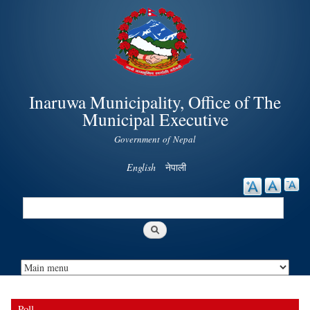
Skip to
main
content
Inaruwa Municipality, Office of The
Municipal Executive
Government of Nepal
English
नेपाली
Search
Search form
Poll