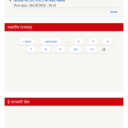
आर्थिक वर्ष २०८१/०८२ को बजेट वक्तव्य
Post date:
06/24/2024 - 20:41
more
स्थानीय राजपत्र
Pages
« first
‹ previous
…
4
5
6
7
8
9
10
11
12
ई-सरकारी सेवा