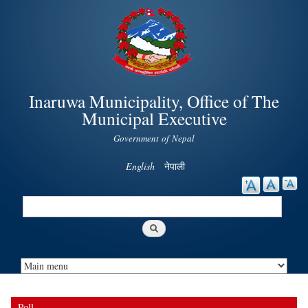
Skip to
main
content
Inaruwa Municipality, Office of The
Municipal Executive
Government of Nepal
English
नेपाली
Search
Search form
Poll