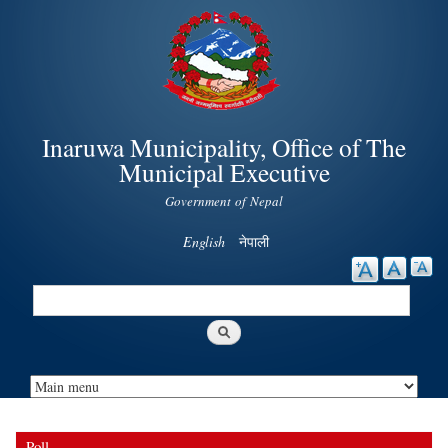
Skip to
main
content
Inaruwa Municipality, Office of The
Municipal Executive
Government of Nepal
English
नेपाली
Search
Search form
Poll