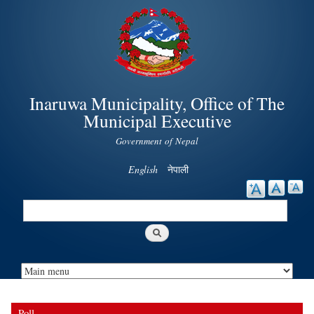
Skip to
main
content
Inaruwa Municipality, Office of The
Municipal Executive
Government of Nepal
English
नेपाली
Search
Search form
Poll