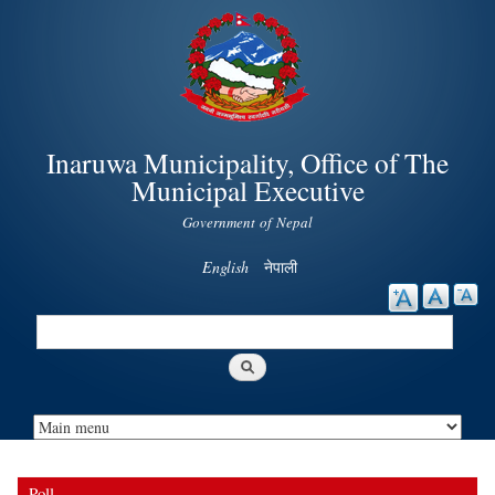
Skip to
main
content
Inaruwa Municipality, Office of The
Municipal Executive
Government of Nepal
English
नेपाली
Search
Search form
Poll