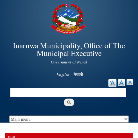
Skip to
main
content
Inaruwa Municipality, Office of The
Municipal Executive
Government of Nepal
English
नेपाली
Search
Search form
Poll