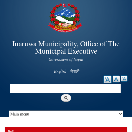
Skip to
main
content
Inaruwa Municipality, Office of The
Municipal Executive
Government of Nepal
English
नेपाली
Search
Search form
Poll