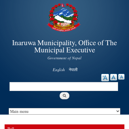
Skip to
main
content
Inaruwa Municipality, Office of The
Municipal Executive
Government of Nepal
English
नेपाली
Search
Search form
Poll