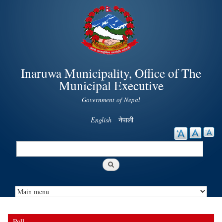
Skip to
main
content
Inaruwa Municipality, Office of The
Municipal Executive
Government of Nepal
English
नेपाली
Search
Search form
Poll