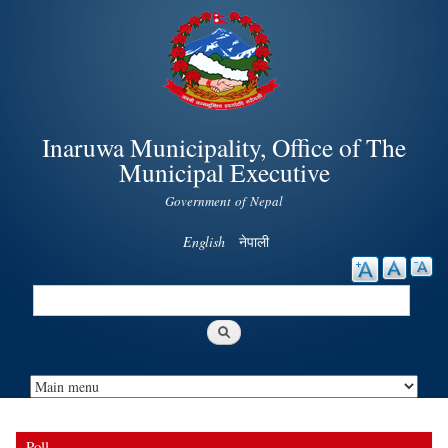
Skip to
main
content
Inaruwa Municipality, Office of The
Municipal Executive
Government of Nepal
English
नेपाली
Search
Search form
Poll