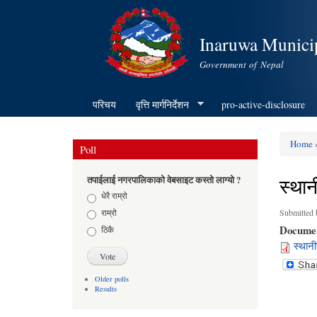
Inaruwa Municip
Government of Nepal
परिचय
वृत्ति मार्गनिर्देशन
pro-active-disclosure
Home
»
Poll
You ar
स्थान
तपाईलाई नगरपालिकाको वेबसाइट कस्तो लाग्यो ?
Choices
धेरै राम्रो
राम्रो
Submitted
Docume
ठिकै
स्थान
Older polls
Results