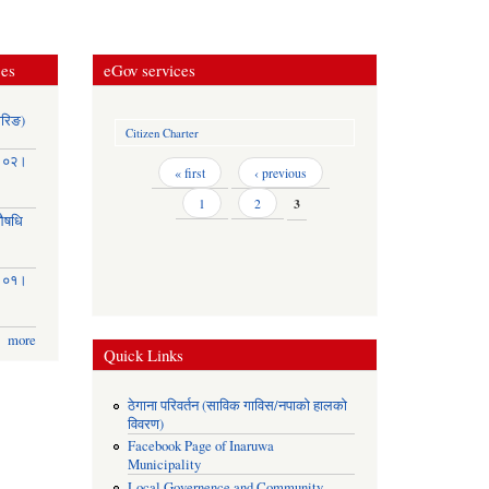
ces
eGov services
ोरिङ)
Citizen Charter
३।०२।
Pages
« first
‹ previous
1
2
3
(औषधि
३।०१।
more
Quick Links
ठेगाना परिवर्तन (साविक गाविस/नपाको हालको
विवरण)
Facebook Page of Inaruwa
Municipality
Local Governence and Community