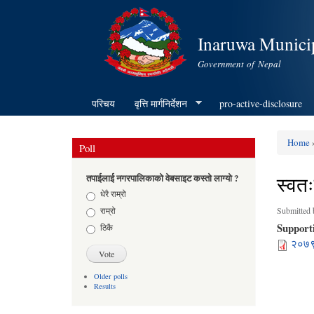
Inaruwa Municip
Government of Nepal
परिचय
वृत्ति मार्गनिर्देशन
pro-active-disclosure
Home
Poll
You ar
स्वत
तपाईलाई नगरपालिकाको वेबसाइट कस्तो लाग्यो ?
Choices
धेरै राम्रो
राम्रो
Submitted
Support
ठिकै
२०७९ 
Older polls
Results