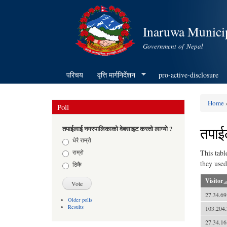
Inaruwa Municip
Government of Nepal
परिचय
वृत्ति मार्गनिर्देशन
pro-active-disclosure
Home
Poll
You ar
तपाई
तपाईलाई नगरपालिकाको वेबसाइट कस्तो लाग्यो ?
Choices
धेरै राम्रो
राम्रो
This tabl
they used
ठिकै
Visitor
27.34.69
Older polls
Results
103.204.
27.34.16