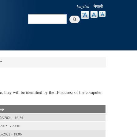
English
नेपाली
Search
Search form
 ?
te, they will be identified by the IP address of the computer
mp
26/2024 - 16:24
2/2021 - 20:10
5/2022 - 18:06