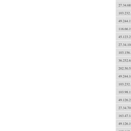
27.34.68
103.232.
49.244.1
116.66.1
45.123.2
27.34.10
103.156.
36.252.6
202.50.5
49.244.1
103.232.
103.98.1
49.126.2
27.34.70
163.47.1
49.126.1