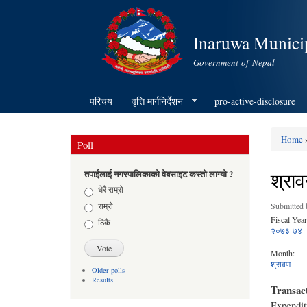
Inaruwa Municip
Government of Nepal
परिचय
वृत्ति मार्गनिर्देशन
pro-active-disclosure
Home
»
Poll
You ar
श्रा
तपाईलाई नगरपालिकाको वेबसाइट कस्तो लाग्यो ?
Choices
धेरै राम्रो
राम्रो
Submitted
Fiscal Year
ठिकै
२०७३-७४
Month:
श्रावण
Older polls
Results
Transac
Expendit