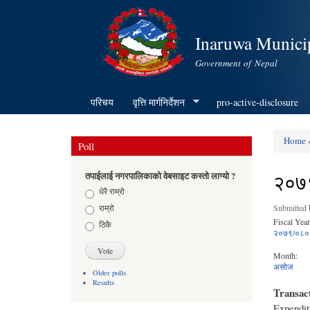
Inaruwa Municip
Government of Nepal
परिचय
वृत्ति मार्गनिर्देशन
pro-active-disclosure
Home
»
Poll
You ar
२०७९
तपाईलाई नगरपालिकाको वेबसाइट कस्तो लाग्यो ?
Choices
धेरै राम्रो
राम्रो
Submitted
Fiscal Year
ठिकै
२०७९/०८०
Month:
असोज
Older polls
Results
Transac
Expendit