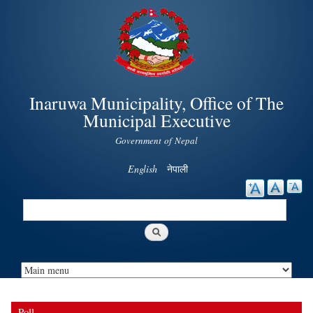
Skip to
main
content
Inaruwa Municipality, Office of The
Municipal Executive
Government of Nepal
English
नेपाली
Search
Search form
Poll