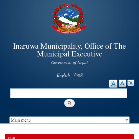
Skip to
main
content
Inaruwa Municipality, Office of The
Municipal Executive
Government of Nepal
English
नेपाली
Search
Search form
Poll