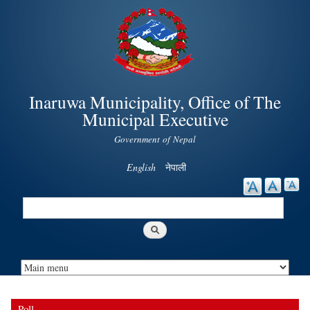
Skip to
main
content
Inaruwa Municipality, Office of The
Municipal Executive
Government of Nepal
English
नेपाली
Search
Search form
Poll