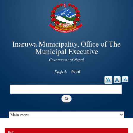
Skip to
main
content
Inaruwa Municipality, Office of The
Municipal Executive
Government of Nepal
English
नेपाली
Search
Search form
Poll