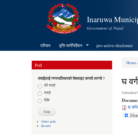
Inaruwa Municip
Government of Nepal
परिचय
वृत्ति मार्गनिर्देशन
pro-active-disclosure
Home
»
Poll
You ar
घ वर्
तपाईलाई नगरपालिकाको वेबसाइट कस्तो लाग्यो ?
Choices
धेरै राम्रो
राम्रो
Submitted
Docume
ठिकै
घ वर्ग
Older polls
Results