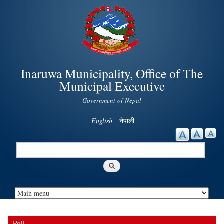
Skip to
main
content
Inaruwa Municipality, Office of The
Municipal Executive
Government of Nepal
English
नेपाली
Search
Search form
Poll