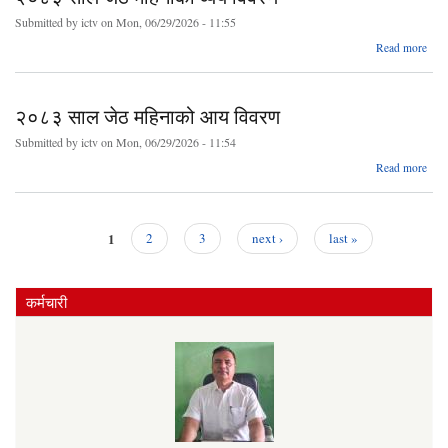
Submitted by
ictv
on Mon, 06/29/2026 - 11:55
abo
Read more
२०
स
२०८३ साल जेठ महिनाको आय विवरण
महिन
व
Submitted by
ictv
on Mon, 06/29/2026 - 11:54
वि
abo
Read more
२०
स
महिन
1
2
3
next ›
last »
Pages
वि
कर्मचारी