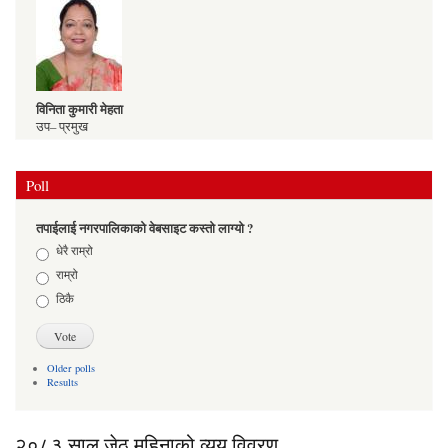
विनिता कुमारी मेहता
उप– प्रमुख
९८५२०८८७८१
Poll
तपाईलाई नगरपालिकाको वेबसाइट कस्तो लाग्यो ?
Choices
धेरै राम्रो
राम्रो
सुमन थापा
प्रवक्ता / वडा अध्यक्ष
ठिकै
९८५२०४५२६५
Older polls
Results
२०८३ साल जेठ महिनाको व्यय विवरण