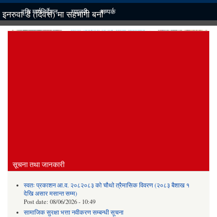
वृत्ति मार्गनिर्देशन
ग्यालरी
सम्पर्क
इनरुवा डे (दिवस) मा सहभागी बनौं
सूचना तथा जानकारी
स्वतः प्रकाशन आ.व. २०८२०८३ को चौथो त्रैमासिक विवरण (२०८३ बैशाख १
देखि असार मसान्त सम्म)
Post date:
08/06/2026 - 10:49
सामाजिक सुरक्षा भत्ता नवीकरण सम्बन्धी सूचना