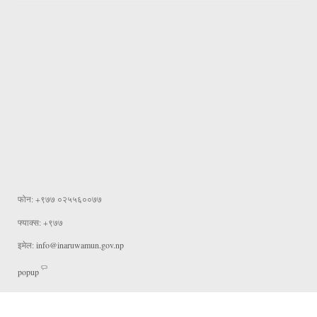
फोन: +९७७ ०२५५६००७७
फ्याक्स: +९७७
इमेल:
info@inaruwamun.gov.np
popup