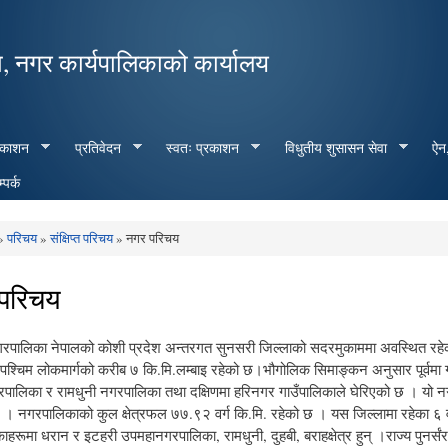
Skip to
main
, नगर कार्यपालिकाको कार्यालय
content
रकाशन
प्रतिवेदन
स्वतः प्रकाशन
विधुतीय शुसासन सेवा
ऐन,
्पर्क
»
परिचय
»
संक्षिप्त परिचय
» नगर परिचय
e here
परिचय
रपालिका नेपालको कोशी प्रदेश अन्तरगत सुनसरी जिल्लाको सदरमुकाममा अवस्थित रहेको छ
 – पश्चिम लोकमार्गको करीब ७ कि.मि.लम्बाइ रहेको छ।भौगोलिक सिमाङ्कन अनुसार पूर्वमा 
पालिका र रामधुनी नगरपालिका तथा दक्षिणमा हरिनगर गाउँपालिकाले घेरिएको छ । यो
। नगरपालिकाको कुल क्षेत्रफल ७७.९२ वर्ग कि.मि. रहेको छ । यस जिल्लामा रहेका ६ 
हरूमा धरान र इटहरी उपमहानगरपालिका, रामधुनी, दुहबी, बराहक्षेत्र हुन् ।राज्य पुन