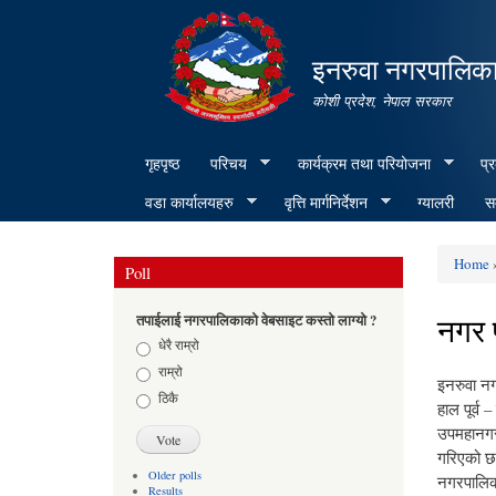
इनरुवा नगरपालिका
कोशी प्रदेश, नेपाल सरकार
गृहपृष्ठ
परिचय
कार्यक्रम तथा परियोजना
प्
वडा कार्यालयहरु
वृत्ति मार्गनिर्देशन
ग्यालरी
सम
Home
Poll
You ar
नगर 
तपाईलाई नगरपालिकाको वेबसाइट कस्तो लाग्यो ?
Choices
धेरै राम्रो
राम्रो
इनरुवा नग
ठिकै
हाल पूर्व
उपमहानगर
गरिएको छ 
Older polls
नगरपालिका
Results