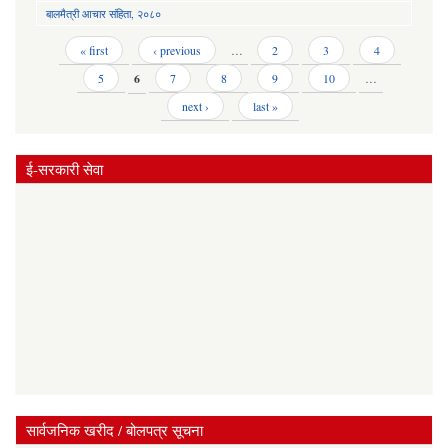
बालमैत्री आचार संहिता, २०८०
Pages
« first
‹ previous
…
2
3
4
5
6
7
8
9
10
…
next ›
last »
ई-सरकारी सेवा
सार्वजनिक खरीद / बोलपत्र सूचना