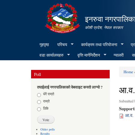
इनरुवा नगरपालिका
कोशी प्रदेश, नेपाल सरकार
गृहपृष्ठ
परिचय
कार्यक्रम तथा परियोजना
प्
वडा कार्यालयहरु
वृत्ति मार्गनिर्देशन
ग्यालरी
सम
Home
»
Poll
You ar
आ.व.
तपाईलाई नगरपालिकाको वेबसाइट कस्तो लाग्यो ?
Choices
धेरै राम्रो
राम्रो
Submitted
Support
ठिकै
आ.व. 
Older polls
Results