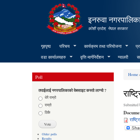
इनरुवा नगरपालिका
कोशी प्रदेश, नेपाल सरकार
गृहपृष्ठ
परिचय
कार्यक्रम तथा परियोजना
प्
वडा कार्यालयहरु
वृत्ति मार्गनिर्देशन
ग्यालरी
सम
Home
»
Poll
You ar
राष्
तपाईलाई नगरपालिकाको वेबसाइट कस्तो लाग्यो ?
Choices
धेरै राम्रो
राम्रो
Submitted
Docume
ठिकै
राष्ट
Older polls
Results