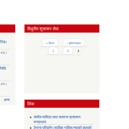
विधुतीय शुसासन सेवा
ोरिङ)
Pages
« first
‹ previous
1
2
3
३।०२।
(औषधि
३।०१।
अन्य
लिंक
संघीय मामिला तथा सामान्य प्रशासन
मन्त्रालय
ठेगाना परिवर्तन (साविक गाविस/नपाको हालको