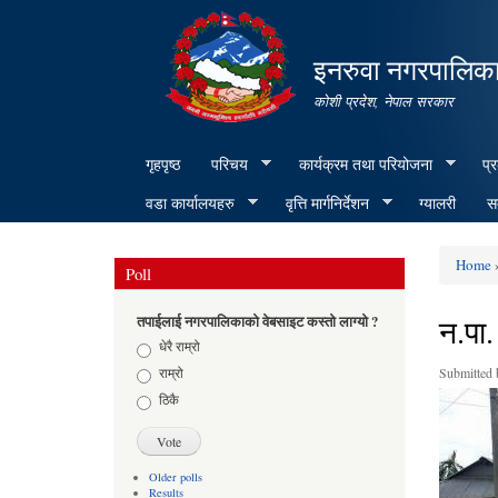
इनरुवा नगरपालिका
कोशी प्रदेश, नेपाल सरकार
गृहपृष्ठ
परिचय
कार्यक्रम तथा परियोजना
प्
वडा कार्यालयहरु
वृत्ति मार्गनिर्देशन
ग्यालरी
सम
Home
»
Poll
You ar
न.पा.
तपाईलाई नगरपालिकाको वेबसाइट कस्तो लाग्यो ?
Choices
धेरै राम्रो
राम्रो
Submitted
ठिकै
Older polls
Results