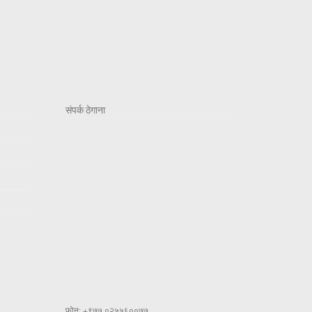
संपर्क ठेगाना
फोन: +९७७ ०२५५६००७७