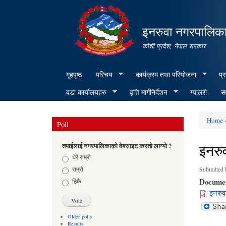
इनरुवा नगरपालिका
कोशी प्रदेश, नेपाल सरकार
गृहपृष्ठ
परिचय
कार्यक्रम तथा परियोजना
प्
वडा कार्यालयहरु
वृत्ति मार्गनिर्देशन
ग्यालरी
सम
Home
»
Poll
You ar
इनरुव
तपाईलाई नगरपालिकाको वेबसाइट कस्तो लाग्यो ?
Choices
धेरै राम्रो
राम्रो
Submitted
Docume
ठिकै
इनरुव
Older polls
Results