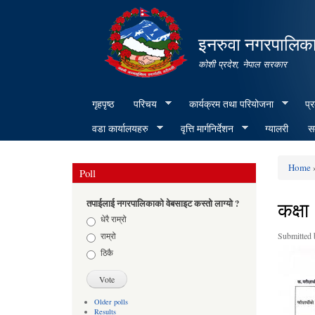
इनरुवा नगरपालिका
कोशी प्रदेश, नेपाल सरकार
गृहपृष्ठ
परिचय
कार्यक्रम तथा परियोजना
प्
वडा कार्यालयहरु
वृत्ति मार्गनिर्देशन
ग्यालरी
सम
Home
»
Poll
You ar
कक्षा
तपाईलाई नगरपालिकाको वेबसाइट कस्तो लाग्यो ?
Choices
धेरै राम्रो
राम्रो
Submitted
ठिकै
Older polls
Results