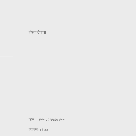
संपर्क ठेगाना
फोन: +९७७ ०२५५६००७७
फ्याक्स: +९७७