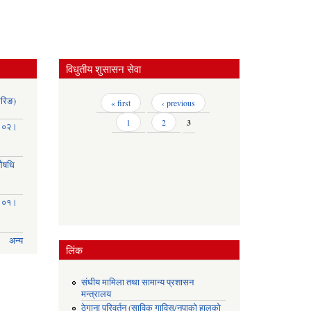
विधुतीय शुसासन सेवा
ोरिङ)
Pages
« first
‹ previous
1
2
3
३।०२।
(औषधि
३।०१।
अन्य
लिंक
संघीय मामिला तथा सामान्य प्रशासन
मन्त्रालय
ठेगाना परिवर्तन (साविक गाविस/नपाको हालको