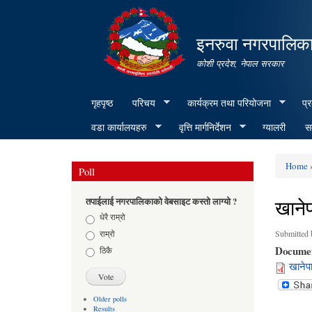
इनरुवा नगरपालिका
कोशी प्रदेश, नेपाल सरकार
गृहपृष्ठ
परिचय
कार्यक्रम तथा परियोजना
प्
वडा कार्यालयहरु
वृत्ति मार्गनिर्देशन
ग्यालरी
सम
Home
»
Poll
You ar
खाने
तपाईलाई नगरपालिकाको वेबसाइट कस्तो लाग्यो ?
Choices
धेरै राम्रो
राम्रो
Submitted
Docume
ठिकै
खानेप
Older polls
Results