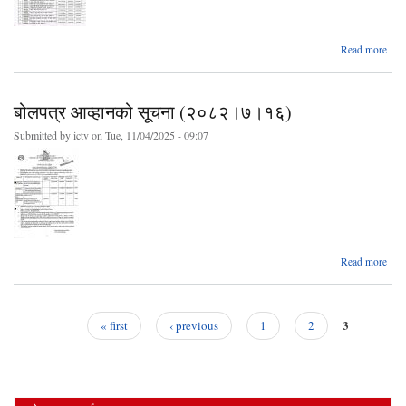
ab
Read more
बोल
आव्ह
स
बोलपत्र आव्हानको सूचना (२०८२।७।१६)
(२०
९
Submitted by
ictv
on Tue, 11/04/2025 - 09:07
ab
Read more
बोल
आव्ह
स
(२०
3
« first
‹ previous
1
2
७।
Pages