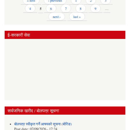
Pages
« first
‹ previous
1
2
3
4
5
6
7
8
9
…
next ›
last »
ई-सरकारी सेवा
सार्वजनिक खरीद / बोलपत्र सूचना
बोलपत्र स्वीकृत गर्ने आषयको सूचना (बोरिङ)
Post date:
07/09/2026 - 17:24