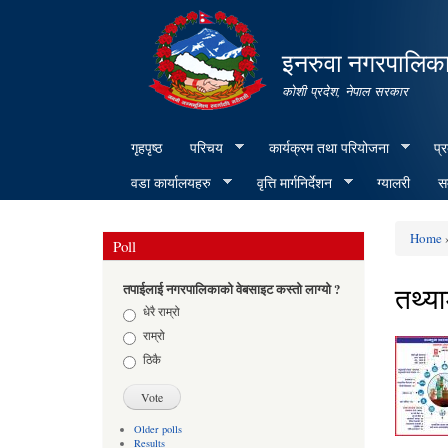
इनरुवा नगरपालिका
कोशी प्रदेश, नेपाल सरकार
गृहपृष्ठ
परिचय
कार्यक्रम तथा परियोजना
प्
वडा कार्यालयहरु
वृत्ति मार्गनिर्देशन
ग्यालरी
सम
Home
»
Poll
You ar
तथ्य
तपाईलाई नगरपालिकाको वेबसाइट कस्तो लाग्यो ?
Choices
धेरै राम्रो
राम्रो
ठिकै
Older polls
Results