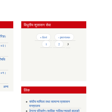
विधुतीय शुसासन सेवा
ोरिङ)
Pages
« first
‹ previous
1
2
3
३।०२।
(औषधि
३।०१।
अन्य
लिंक
संघीय मामिला तथा सामान्य प्रशासन
मन्त्रालय
ठेगाना परिवर्तन (साविक गाविस/नपाको हालको