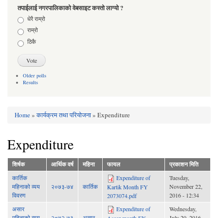
तपाईलाई नगरपालिकाको वेबसाइट कस्तो लाग्यो ?
Choices
धेरै राम्रो
राम्रो
ठिकै
Older polls
Results
Home
»
कार्यक्रम तथा परियोजना
» Expenditure
You are here
Expenditure
शिर्षक
आर्थिक वर्ष
महिना
फायल
प्रकाशन मिति
कार्तिक
Expenditure of
Tuesday,
महिनाको व्यय
२०७३-७४
कार्तिक
November 22,
Kartik Month FY
विवरण
2016 - 12:34
2073074.pdf
असार
Expenditure of
Wednesday,
महिनाको व्यय
२०७२-७३
असार
July 20, 2016 -
Asaar month FY