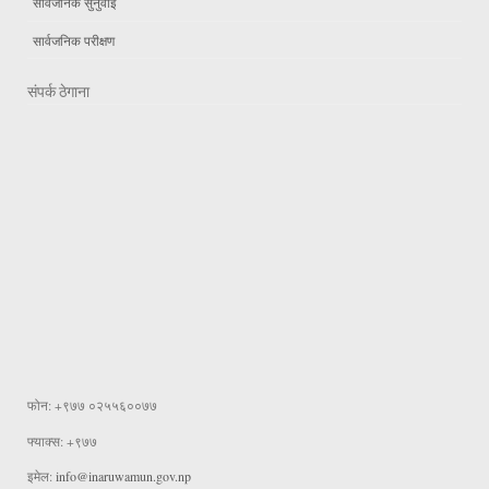
सार्वजनिक सुनुवाई
सार्वजनिक परीक्षण
संपर्क ठेगाना
फोन: +९७७ ०२५५६००७७
फ्याक्स: +९७७
इमेल:
info@inaruwamun.gov.np